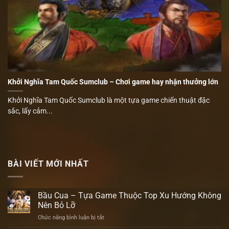
Khởi Nghĩa Tam Quốc Sumclub – Chơi game hay nhận thưởng lớn
Khởi Nghĩa Tam Quốc Sumclub là một tựa game chiến thuật đặc
sắc, lấy cảm...
BÀI VIẾT MỚI NHẤT
Bầu Cua – Tựa Game Thuộc Top Xu Hướng Không
Nên Bỏ Lỡ
Chức năng bình luận bị tắt
ở
Bầu