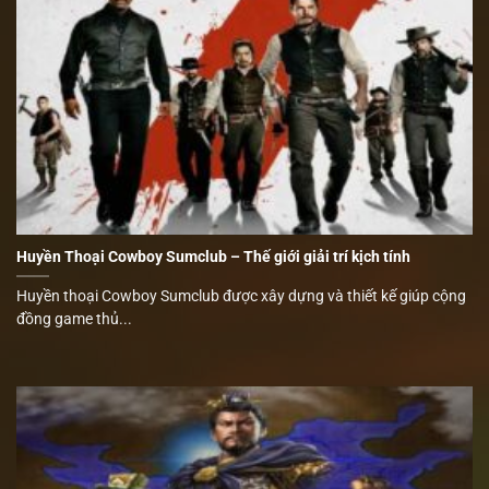
Huyền Thoại Cowboy Sumclub – Thế giới giải trí kịch tính
Huyền thoại Cowboy Sumclub được xây dựng và thiết kế giúp cộng
đồng game thủ...