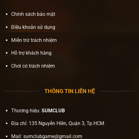
Chính sách bảo mật
Điều khoản sử dụng
Miễn trừ trách nhiệm
Hỗ trợ khách hàng
Chơi có trách nhiệm
THÔNG TIN LIÊN HỆ
Thương hiệu:
SUMCLUB
Địa chỉ: 135 Nguyễn Hiền, Quận 3, Tp.HCM
Mail:
sumclubgame@gmail.com