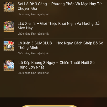
Cua
Soi Lô Đề 3 Càng – Phương Pháp Và Mẹo Hay Từ
–
Chuyên Gia
Tựa
Chức năng bình luận bị tắt
ở
Game
Soi
Thuộc
Lô
LLô Xiên 2 – Giới Thiệu Khái Niệm Và Hướng Dẫn
Top
Đề
Xu
Mẹo Hay
3
Hướng
Chức năng bình luận bị tắt
ở
Càng
Không
LLô
–
Nên
Xiên
Lô Xiên 3 SUMCLUB – Học Ngay Cách Ghép Bộ Số
Phương
Bỏ
2
Pháp
Thông Minh
Lỡ
–
Và
Chức năng bình luận bị tắt
ở
Giới
Mẹo
Lô
Thiệu
Hay
Xiên
lLô Kép Khung 3 Ngày – Chiến Thuật Nuôi Số
Khái
Từ
3
Niệm
Trúng Lớn Nhất
Chuyên
SUMCLUB
Và
Gia
Chức năng bình luận bị tắt
ở
–
Hướng
lLô
Học
Dẫn
Kép
Ngay
Mẹo
Khung
Cách
Hay
3
Ghép
Ngày
Bộ
–
Số
Chiến
Thông
Thuật
Minh