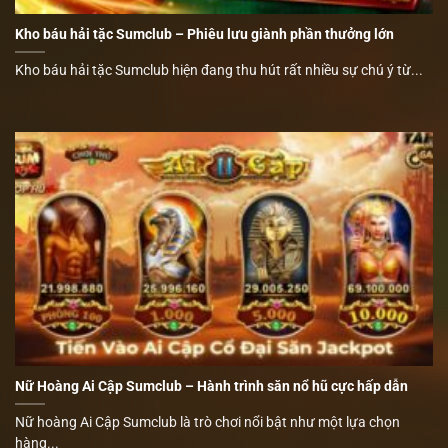
Kho báu hải tặc Sumclub – Phiêu lưu giành phần thưởng lớn
Kho báu hải tặc Sumclub hiện đang thu hút rất nhiều sự chú ý từ...
Nữ Hoàng Ai Cập Sumclub – Hành trình săn nổ hũ cực hấp dẫn
Nữ hoàng Ai Cập Sumclub là trò chơi nổi bật như một lựa chọn
hàng...